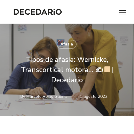
Skip
Menu
to
main
content
Afasia
Tipos de afasia: Wernicke,
Transcortical motora… ✍
|
Decedario
By
Marcelo Rojas Guerra
1 agosto 2022