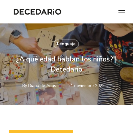
Skip
Menu
to
main
content
Lenguaje
¿A qué edad hablan los niños? |
Decedario
By
Diana de Arias
21 noviembre 2022