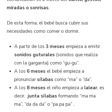
miradas o sonrisas
.
De esta forma, el bebé busca cubrir sus
necesidades como comer o dormir.
A partir de los
3 meses
empieza a emitir
sonidos guturales
(sonidos que realiza
con la garganta) como “gu-gu”.
A los
6 meses
el bebé empieza a
pronunciar
sílabas
como “ma” o “da”.
A los
8 meses
el niño empieza a
lalear
, es
decir,
junta sílabas
formando “ma ma
ma”, “da da da” o “pa pa pa” .