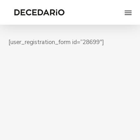
Skip
Menu
to
main
content
[user_registration_form id=”28699″]