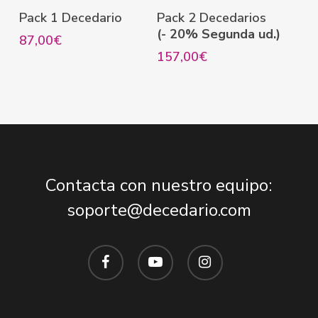
Este
Este
Seleccionar Opciones
Seleccionar Opciones
Pack 1 Decedario
Pack 2 Decedarios
producto
producto
(- 20% Segunda ud.)
87,00
€
tiene
tiene
157,00
€
múltiples
múltiples
variantes.
variantes.
Las
Las
opciones
opciones
se
se
Contacta con nuestro equipo:
pueden
pueden
soporte@decedario.com
elegir
elegir
en
en
facebook
youtube
instagram
la
la
página
página
de
de